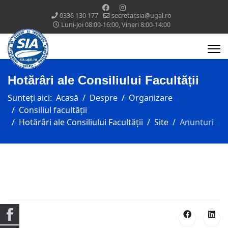
0336 130 177
secretar.sia@ugal.ro
Luni-Joi 08:00-16:00, Vineri 8:00-14:00
Hotărâri ale Consiliului Facultății
Sunteți aici:
Acasă
Despre
Organizare
Consiliul facultății
Hotărâri ale Consiliului Facultății
Site
Anunturi