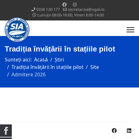
0336 130 177
secretar.sia@ugal.ro
Luni-Joi 08:00-16:00, Vineri 8:00-14:00
Tradiția învățării în stațiile pilot
Sunteți aici:
Acasă
Știri
Tradiția învățării în stațiile pilot
Site
Admitere 2026