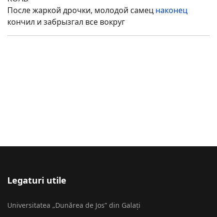
После жаркой дрочки, молодой самец
наконец
кончил и забрызгал все вокруг
Legaturi utile
Universitatea „Dunărea de Jos” din Galați