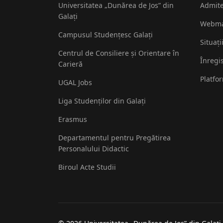
Universitatea „Dunărea de Jos” din
Admit
Galați
Webma
Campusul Studențesc Galați
Situați
Centrul de Consiliere și Orientare în
Înregi
Carieră
Platfo
UGAL Jobs
Liga Studenților din Galați
Erasmus
Departamentul pentru Pregătirea
Personalului Didactic
Biroul Acte Studii