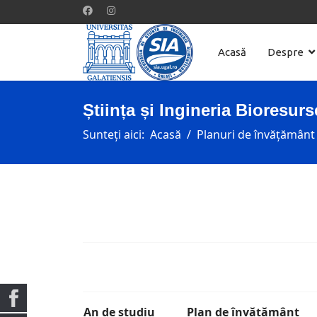
Acasă
Despre
Știința și Ingineria Bioresurs
Sunteți aici:
Acasă
Planuri de învățământ
An de studiu
Plan de învățământ