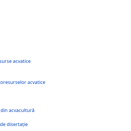
esurse acvatice
ioresurselor acvatice
 din acvacultură
de disertaţie