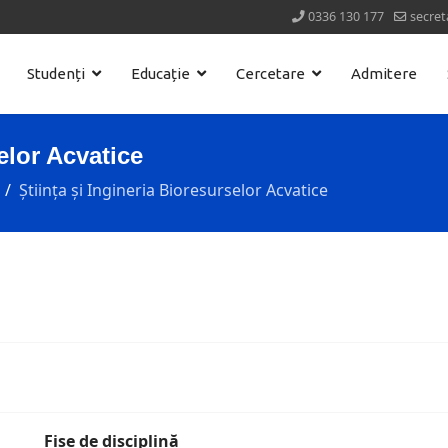
0336 130 177
secret
Studenți
Educație
Cercetare
Admitere
elor Acvatice
Știința și Ingineria Bioresurselor Acvatice
Fișe de disciplină