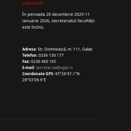
Important!
În perioada 20 decembrie 2025-11
ianuarie 2026, secretariatul facultății
este închis.
Adresa
: Str. Domnească, nr. 111, Galați
Telefon
: 0336 130 177
Fax
: 0236 460 165
E-mail
:
secretar.sia@ugal.ro
Coordonate GPS
: 45°26'47.1"N
28°03'09.9"E