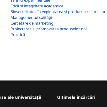
Tehnici experimentale
Etică şi integritate academică
Biosecuritatea în exploatarea și producția resurselor a
Managementul calităţii
Cercetare de marketing
Proiectarea și promovarea produselor noi
Practică
se ale universității
Ultimele încărcări