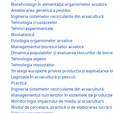
Biotehnologii în alimentația organismelor acvatice
Ameliorarea genetică a peștilor
Ingineria sistemelor recirculante din acvacultură
Tehnologia crustaceelor
Tehnici experimentale
Biostatistică
Fiziologia organismelor acvatice
Managementul bioresurselor acvatice
Dinamica populațiilor și evaluarea stocurilor de bior
Tehnologia algelor
Tehnologia moluștelor
Strategii europene privind producția și exploatarea b
Legislație în acvacultură și pescuit
Practică
Ingineria sistemelor recirculante din acvacultură
Managementul nutrienților în sistemele de producție
Monitoringul impactului de mediu al acvaculturii
Modul de cercetare, practică şi de elaborarea lucrării 