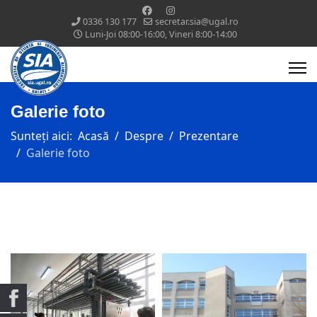
0336 130 177
secretar.sia@ugal.ro
Luni-Joi 08:00-16:00, Vineri 8:00-14:00
Galerie foto
Sunteți aici:
Acasă
Despre
Prezentare
Galerie foto