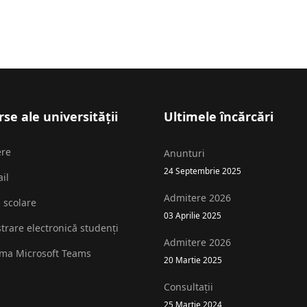
se ale universității
Ultimele încărcări
ere
Anunturi
24 Septembrie 2025
il
Admitere 2026
i scolare
03 Aprilie 2025
strare electronică studenți
Admitere 2026
rma Microsoft Teams
20 Martie 2025
Consultații
25 Martie 2024