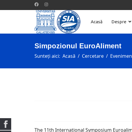
Acasă
Despre
Simpozionul EuroAliment
Sunteți aici:
Acasă
Cercetare
Evenimente
The 11th International Symposium Euroali