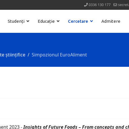
0336 130 177
secret
Studenți
Educație
Cercetare
Admitere
 științifice
Simpozionul EuroAliment
ment 2023 -
Insights of Future Foods – From concepts and c