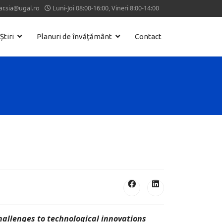
ar.sia@ugal.ro
Luni-Joi 08:00-16:00, Vineri 8:00-14:00
Știri
Planuri de învățământ
Contact
hallenges to technological innovations