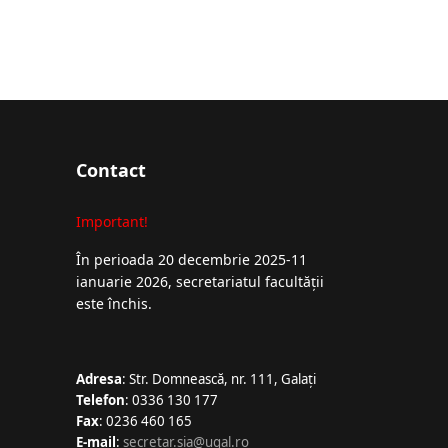
Contact
Important!
În perioada 20 decembrie 2025-11
ianuarie 2026, secretariatul facultății
este închis.
Adresa
: Str. Domnească, nr. 111, Galați
Telefon
: 0336 130 177
Fax
: 0236 460 165
E-mail
:
secretar.sia@ugal.ro