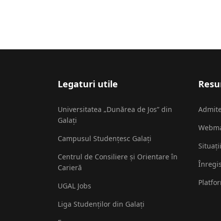
Legaturi utile
Resur
Universitatea „Dunărea de Jos” din
Admit
Galați
Webma
Campusul Studențesc Galați
Situați
Centrul de Consiliere și Orientare în
Înregi
Carieră
Platfo
UGAL Jobs
Liga Studenților din Galați