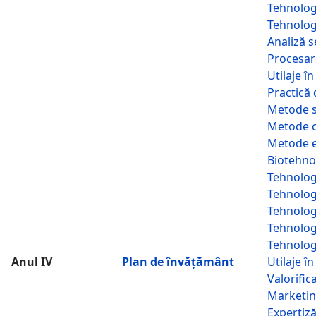
Tehnologi
Tehnologi
Analiză s
Procesar
Utilaje î
Practică 
Metode s
Metode c
Metode e
Biotehnol
Tehnologi
Tehnologi
Tehnologi
Tehnologi
Tehnologi
Anul IV
Plan de învățământ
Utilaje î
Valorific
Marketi
Expertiză