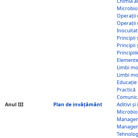
Chimia a
Microbio
Operații 
Operații 
Inocuita
Principi
Principii
Principii
Elemente 
Limbi mo
Limbi mo
Educație 
Practică
Comunic
Anul III
Plan de invățământ
Aditivi ş
Microbio
Managemen
Managemen
Tehnologi