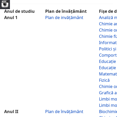
Anul de studiu
Plan de învățământ
Fișe de 
Anul 1
Plan de invățământ
Analiză 
Chimie an
Chimie o
Chimie fi
Informati
Politici 
Comport
Educație 
Educație 
Matemati
Fizică
Chimie or
Grafică a
Limbi mo
Limbi mo
Anul II
Plan de învățământ
Biochimi