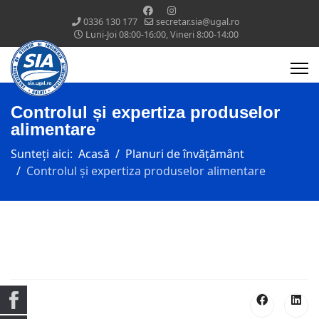
0336 130 177
secretar.sia@ugal.ro
Luni-Joi 08:00-16:00, Vineri 8:00-14:00
Controlul și expertiza produselor
alimentare
Sunteți aici:
Acasă
Planuri de învățământ
Controlul și expertiza produselor alimentare