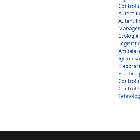
Controlul
Autentifi
Autentifi
Manage
Ecologie 
Legislați
Ambalarea
Igiena so
Elaborar
Practică
Controlul
Control f
Tehnologi