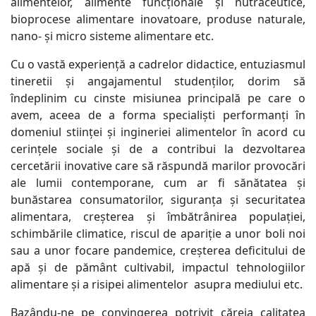
alimentelor, alimente funcționale și nutraceutice,
bioprocese alimentare inovatoare, produse naturale,
nano- și micro sisteme alimentare etc.
Cu o vastă experiență a cadrelor didactice, entuziasmul
tineretii și angajamentul studenților, dorim să
îndeplinim cu cinste misiunea principală pe care o
avem, aceea de a forma specialiști performanți în
domeniul stiinței și ingineriei alimentelor în acord cu
cerințele sociale și de a contribui la dezvoltarea
cercetării inovative care să răspundă marilor provocări
ale lumii contemporane, cum ar fi sănătatea și
bunăstarea consumatorilor, siguranța și securitatea
alimentara, creșterea și îmbătrânirea populației,
schimbările climatice, riscul de apariție a unor boli noi
sau a unor focare pandemice, creșterea deficitului de
apă și de pământ cultivabil, impactul tehnologiilor
alimentare și a risipei alimentelor asupra mediului etc.
Bazându-ne pe convingerea potrivit căreia calitatea