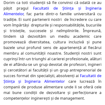
Dorim ca toti studenții să fie convinsi că odată ce au
pășit pragul
Facultatii de Știința și Ingineria
Alimentelor
, fac parte dintr-o familie universitară cu
tradiție. Ei sunt partenerii nostri de încredere cu care
vom împărtăși drepturile și responsabilitățile, bucuriile
și tristețile, succesele și neîmplinirile. Împreună,
tindem să dezvoltăm un mediu academic care
promovează diversitatea, cultura incluzivă și pune
bazele unui profund sens de apartenență al fiecărui
membru al comunității noastre. Studenții nostri sunt
cuprinși într-un triunghi al carierei profesionale, alături
de ei aflându-se un grup devotat de profesori, ingineri
și cercetători ai facultății și un grup antreprenorial de
succes format din specialiști, absolvenți ai
Facultatii de
Știința și Ingineria Alimentelor
care lucrează în
companii de produse alimentare unde li se oferă cele
mai bune condiții de dezvoltare și perfecționare a
competențelor inginerești și de management.