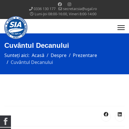
0336 130 177
secretar.sia@ugal.ro
Luni-Joi 08:00-16:00, Vineri 8:00-14:00
Cuvântul Decanului
Sunteți aici:
Acasă
Despre
Prezentare
Cuvântul Decanului