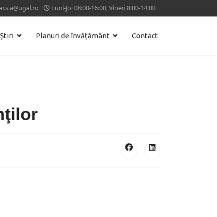
ar.sia@ugal.ro
Luni-Joi 08:00-16:00, Vineri 8:00-14:00
Știri
Planuri de învățământ
Contact
ţilor