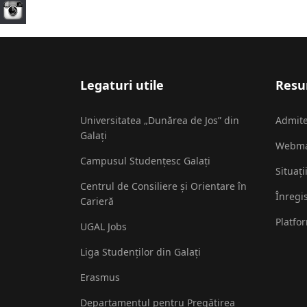
Legaturi utile
Resur
Universitatea „Dunărea de Jos” din
Admit
Galați
Webma
Campusul Studențesc Galați
Situați
Centrul de Consiliere și Orientare în
Înregi
Carieră
Platfo
UGAL Jobs
Liga Studenților din Galați
Erasmus
Departamentul pentru Pregătirea