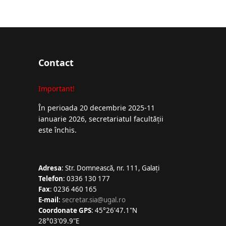
Contact
Important!
În perioada 20 decembrie 2025-11
ianuarie 2026, secretariatul facultății
este închis.
Adresa
: Str. Domnească, nr. 111, Galați
Telefon
: 0336 130 177
Fax
: 0236 460 165
E-mail
:
secretar.sia@ugal.ro
Coordonate GPS
: 45°26'47.1"N
28°03'09.9"E