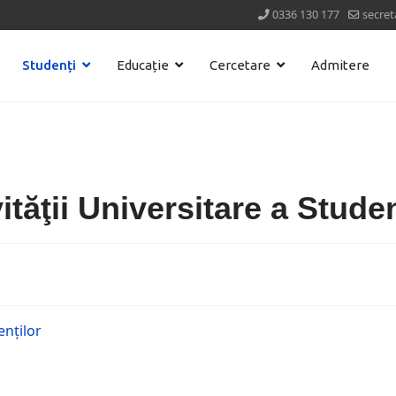
0336 130 177
secret
Studenți
Educație
Cercetare
Admitere
tăţii Universitare a Studen
enţilor