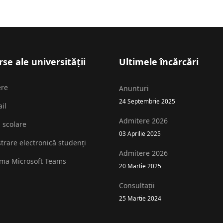
se ale universității
Ultimele încărcări
ere
Anunturi
24 Septembrie 2025
il
Admitere 2026
i scolare
03 Aprilie 2025
strare electronică studenți
Admitere 2026
rma Microsoft Teams
20 Martie 2025
Consultații
25 Martie 2024