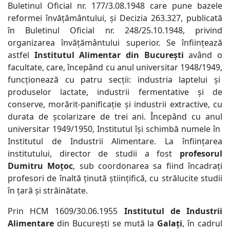
Buletinul Oficial nr. 177/3.08.1948 care pune bazele
reformei învățământului, și Decizia 263.327, publicată
în Buletinul Oficial nr. 248/25.10.1948, privind
organizarea învățământului superior. Se înființează
astfel
Institutul Alimentar din București
având o
facultate, care, începând cu anul universitar 1948/1949,
funcționează cu patru secții: industria laptelui și
produselor lactate, industrii fermentative și de
conserve, morărit-panificație și industrii extractive, cu
durata de școlarizare de trei ani. Începând cu anul
universitar 1949/1950, Institutul își schimbă numele în
Institutul de Industrii Alimentare. La înființarea
institutului, director de studii a fost
profesorul
Dumitru Moțoc
, sub coordonarea sa fiind încadrați
profesori de înaltă ținută științifică, cu strălucite studii
în țară și străinătate.
Prin HCM 1609/30.06.1955
Institutul de Industrii
Alimentare
din București se mută la
Galați
, în cadrul