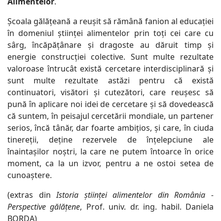
Alimentelor
.
Școala gălățeană a reușit să rămână fanion al educației
în domeniul științei alimentelor prin toți cei care cu
sârg, încăpățânare și dragoste au dăruit timp și
energie construcției colective. Sunt multe rezultate
valoroase întrucât există cercetare interdisciplinară și
sunt multe rezultate astăzi pentru că există
continuatori, visători și cutezători, care reușesc să
pună în aplicare noi idei de cercetare și să dovedească
că suntem, în peisajul cercetării mondiale, un partener
serios, încă tânăr, dar foarte ambițios, și care, în ciuda
tinereții, deține rezervele de înțelepciune ale
înaintașilor noștri, la care ne putem întoarce în orice
moment, ca la un izvor, pentru a ne ostoi setea de
cunoaștere.
(extras din
Istoria științei alimentelor din România -
Perspective gălățene
, Prof. univ. dr. ing. habil. Daniela
BORDA)