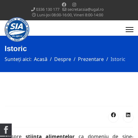
0336 130 177
secretar.sia@ugal.ro
Luni-Joi 08:00-16:00, Vineri 8:00-14:00
Istoric
Sunteți aici:
Acasă
Despre
Prezentare
Istoric
Despre
știința alimentelor
ca domeniu de sine-