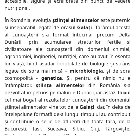
accesibile, sigure și echilibrate din punct de vedere
nutrițional.
În România, evoluția
științei alimentelor
este puternic
și inseparabil legată de orașul
Galați
. Tărâmul acesta
al cunoașterii s-a format întocmai precum Delta
Dunării, prin acumularea straturilor fertile și
civilizatoare ale cunoașterii din domeniul chimiei,
agronomiei, ingineriei, nutriției, care au avut în esența
lor viață, fiind așadar înnobilate de biologie și strâns
legate de sora mai mică –
microbiologia
, și de sora
cosmopolită -
genetica
. Și, pentru că nimic nu e
întâmplător,
știința alimentelor
din România s-a
dezvoltat impetuos pe malurile Dunării, iar astăzi fluxul
cel mai bogat al rezultatelor cunoașterii din domeniul
științei alimentelor vine tot de la
Galați
, dar, în delta de
înțelepciune formată de-a lungul timpului au contribuit
și contribuie o serie de afluenți din toată țara, de la
București, Iași, Suceava, Sibiu, Cluj, Târgoviște,