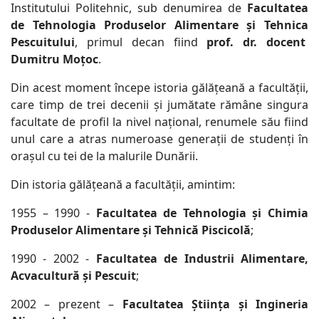
Institutului Politehnic, sub denumirea de
Facultatea
de Tehnologia Produselor Alimentare și Tehnica
Pescuitului
, primul decan fiind
prof. dr. docent
Dumitru Moțoc
.
Din acest moment începe istoria gălățeană a facultății,
care timp de trei decenii și jumătate rămâne singura
facultate de profil la nivel național, renumele său fiind
unul care a atras numeroase generații de studenți în
orașul cu tei de la malurile Dunării.
Din istoria gălățeană a facultății, amintim:
1955 – 1990 -
Facultatea de Tehnologia și Chimia
Produselor Alimentare și Tehnică Piscicolă
;
1990 - 2002 -
Facultatea de Industrii Alimentare,
Acvacultură și Pescuit
;
2002 – prezent –
Facultatea Știința și Ingineria