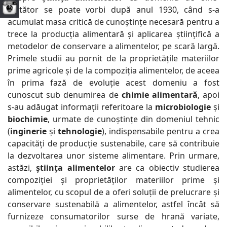
stătător se poate vorbi după anul 1930, când s-a
acumulat masa critică de cunoștințe necesară pentru a
trece la producția alimentară și aplicarea științifică a
metodelor de conservare a alimentelor, pe scară largă.
Primele studii au pornit de la proprietățile materiilor
prime agricole și de la compoziția alimentelor, de aceea
în prima fază de evoluție acest domeniu a fost
cunoscut sub denumirea de
chimie alimentară
, apoi
s-au adăugat informații referitoare la
microbiologie
și
biochimie
, urmate de cunoștințe din domeniul tehnic
(
inginerie
și
tehnologie
), indispensabile pentru a crea
capacități de producție sustenabile, care să contribuie
la dezvoltarea unor sisteme alimentare. Prin urmare,
astăzi,
știința alimentelor
are ca obiectiv studierea
compoziției și proprietăților materiilor prime și
alimentelor, cu scopul de a oferi soluții de prelucrare și
conservare sustenabilă a alimentelor, astfel încât să
furnizeze consumatorilor surse de hrană variate,