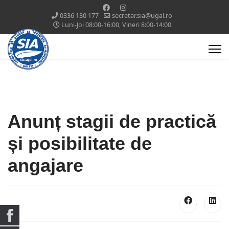
0336 130 177
secretar.sia@ugal.ro
Luni-Joi 08:00-16:00, Vineri 8:00-14:00
Anunț stagii de practică
și posibilitate de
angajare